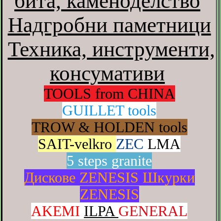
бита, каменоделство
Надгробни паметници
Техника, инструменти,
консумативи
TOOLS from CHINA
GUILLET tools
TROW & HOLDEN tools
SAIT-velkro
ZEC
LMA
5 steps granite
Дискове ZENESIS
Шкурки
ZENESIS
AKEMI
ILPA
GENERAL