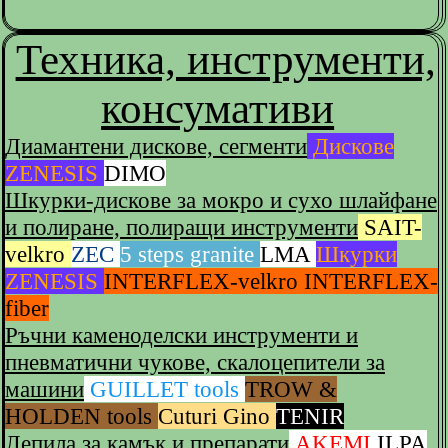
Техника, инструменти,
консумативи
Диамантени дискове, сегменти
Дискове
ZENESIS
DIMO
Шкурки-дискове за мокро и сухо шлайфане
и полиране, полиращи инструменти
SAIT-
velkro
ZEC
5 steps granite
LMA
Шкурки
ZENESIS
INTERFLEX-velkro
INTERFLEX-
fiber
Ръчни каменоделски инструменти и
пневматични чукове, скалоцепители за
машини
GUILLET tools
TROW &
HOLDEN tools
Cuturi Gino
TENIR
Лепила за камък и препарати
AKEMI
ILPA