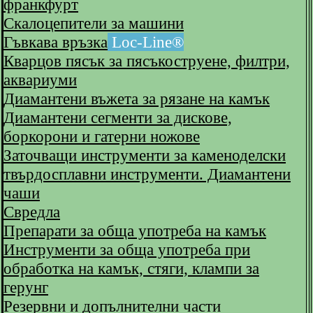
франкфурт
Скалоцепители за машини
Гъвкава връзка
Loc-Line®
Кварцов пясък за пясъкоструене, филтри,
аквариуми
Диамантени въжета за рязане на камък
Диамантени сегменти за дискове,
боркорони и гатерни ножове
Заточващи инструменти за каменоделски
твърдосплавни инструменти. Диамантени
чаши
Свредла
Препарати за обща употреба на камък
Инструменти за обща употреба при
обработка на камък, стяги, клампи за
герунг
Резервни и допълнителни части