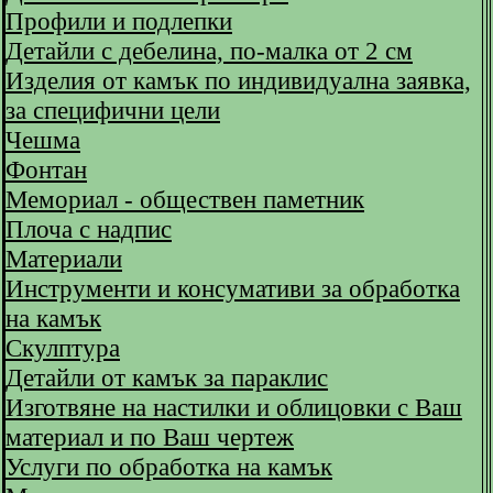
Профили и подлепки
Детайли с дебелина, по-малка от 2 см
Изделия от камък по индивидуална заявка,
за специфични цели
Чешма
Фонтан
Мемориал - обществен паметник
Плоча с надпис
Материали
Инструменти и консумативи за обработка
на камък
Скулптура
Детайли от камък за параклис
Изготвяне на настилки и облицовки с Ваш
материал и по Ваш чертеж
Услуги по обработка на камък