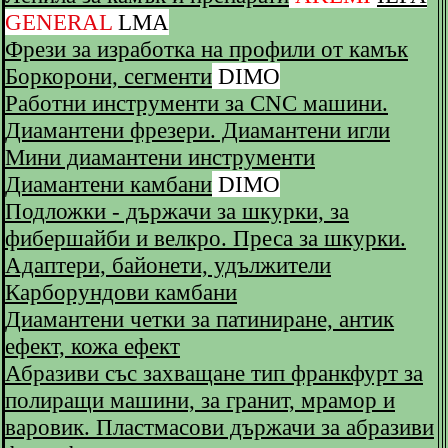
GENERAL
LMA
Фрези за изработка на профили от камък
Боркорони, сегменти
DIMO
Работни инструменти за CNC машини.
Диамантени фрезери. Диамантени игли
Мини диамантени инструменти
Диамантени камбани
DIMO
Подложки - държачи за шкурки, за
фибершайби и велкро. Преса за шкурки.
Адаптери, байонети, удължители
Карборундови камбани
Диамантени четки за патиниране, антик
ефект, кожа ефект
Абразиви със захващане тип франкфурт за
полиращи машини, за гранит, мрамор и
варовик. Пластмасови държачи за абразиви