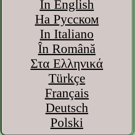
In English
На Русском
In Italiano
În Română
Στα Ελληνικά
Türkçe
Français
Deutsch
Polski