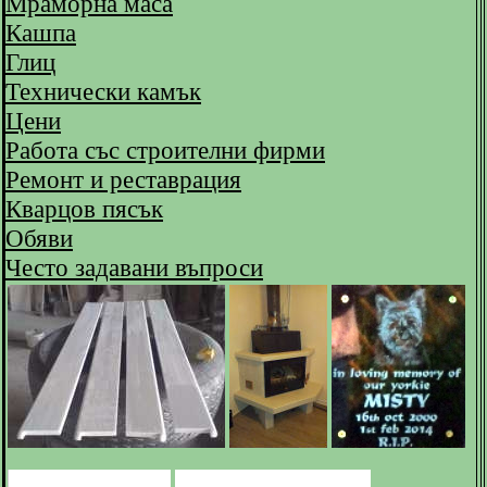
Мраморна маса
Кашпа
Глиц
Технически камък
Цени
Работа със строителни фирми
Ремонт и реставрация
Кварцов пясък
Обяви
Често задавани въпроси