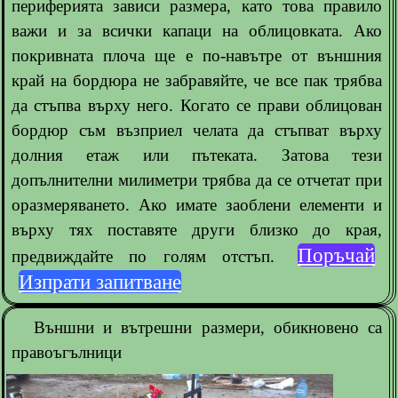
периферията зависи размера, като това правило
важи и за всички капаци на облицовката. Ако
покривната плоча ще е по-навътре от външния
край на бордюра не забравяйте, че все пак трябва
да стъпва върху него. Когато се прави облицован
бордюр съм възприел челата да стъпват върху
долния етаж или пътеката. Затова тези
допълнителни милиметри трябва да се отчетат при
оразмеряването. Ако имате заоблени елементи и
върху тях поставяте други близко до края,
Поръчай
предвиждайте по голям отстъп.
Изпрати запитване
Външни и вътрешни размери, обикновено са
правоъгълници