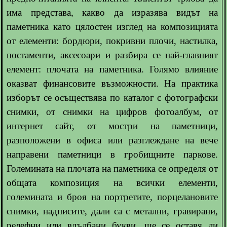
има представа, какво да изразява видът на
паметника като цялостен изглед на композицията
от елементи: бордюри, покривни плочи, настилка,
постаменти, аксесоари и разбира се най-главният
елемент: плочата на паметника. Голямо влияние
оказват финансовите възможности. На практика
изборът се осъществява по каталог с фотографски
снимки, от снимки на цифров фотоалбум, от
интернет сайт, от мостри на паметници,
разположени в офиса или разглеждане на вече
направени паметници в гробищните паркове.
Големината на плочата на паметника се определя от
общата композиция на всички елементи,
големината и броя на портретите, порцелановите
снимки, надписите, дали са с метални, гравирани,
релефни или вдълбани букви, ще се оставя ли