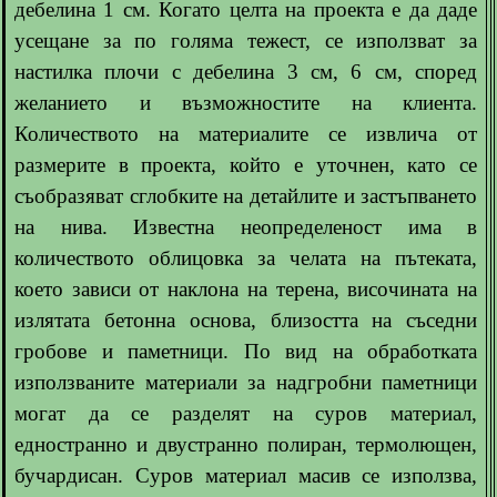
дебелина 1 см. Когато целта на проекта е да даде
усещане за по голяма тежест, се използват за
настилка плочи с дебелина 3 см, 6 см, според
желанието и възможностите на клиента.
Количеството на материалите се извлича от
размерите в проекта, който е уточнен, като се
съобразяват сглобките на детайлите и застъпването
на нива. Известна неопределеност има в
количеството облицовка за челата на пътеката,
което зависи от наклона на терена, височината на
излятата бетонна основа, близостта на съседни
гробове и паметници. По вид на обработката
използваните материали за надгробни паметници
могат да се разделят на суров материал,
едностранно и двустранно полиран, термолющен,
бучардисан. Суров материал масив се използва,