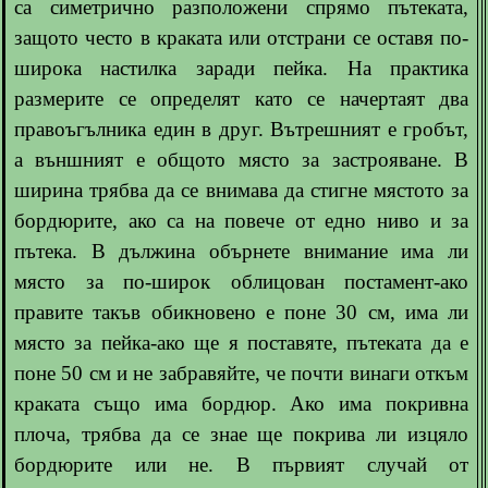
са симетрично разположени спрямо пътеката,
защото често в краката или отстрани се оставя по-
широка настилка заради пейка. На практика
размерите се определят като се начертаят два
правоъгълника един в друг. Вътрешният е гробът,
а външният е общото място за застрояване. В
ширина трябва да се внимава да стигне мястото за
бордюрите, ако са на повече от едно ниво и за
пътека. В дължина обърнете внимание има ли
място за по-широк облицован постамент-ако
правите такъв обикновено е поне 30 см, има ли
място за пейка-ако ще я поставяте, пътеката да е
поне 50 см и не забравяйте, че почти винаги откъм
краката също има бордюр. Ако има покривна
плоча, трябва да се знае ще покрива ли изцяло
бордюрите или не. В първият случай от