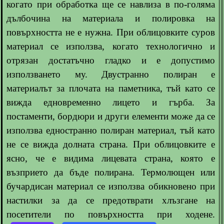
когато при обработка ще се навлиза в по-голяма
дълбочина на материала и полировка на
повърхността не е нужна. При облицовките суров
материал се използва, когато технологично и
отрязан достатъчно гладко и е допустимо
използването му. Двустранно полиран е
материалът за плочата на паметника, тъй като се
вижда едновременно лицето и гърба. За
постаменти, бордюри и други елементи може да се
използва едностранно полиран материал, тъй като
не се вижда долната страна. При облицовките е
ясно, че е видима лицевата страна, която е
възприето да бъде полирана. Термолющен или
бучардисан материал се използва обикновено при
настилки за да се предотврати хлъзгане на
посетители по повърхността при ходене.