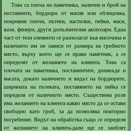
Това са плоча на паметника, наличие и брой на
постаменти, бордюри от масив или облицовка,
покривни плочи, пътеки, настилки, пейки, маси,
вази, фенери, други допълнителни аксесоари. Една
част от тези елементи се разполагат във височина и
наличието им не зависи от размера на гробното
място, върху което ще се прави паметник, а се
определят от желанието на клиента. Това са
плочата на паметника, постаментите, донякъде и
масата, докато наличието и видът на бордюрите,
ширината на пътеката, поставянето на пейка се
определя от наличното място. Съществена роля
има желанието на клиента какво място да се остави
свободно като гроб, за да позволява повторно
погребение. Видът на обработка също се определя
от желанието на клиента-дали ще се заоблят