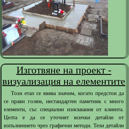
Изготвяне на проект -
визуализация на елементите
Този етап се явява значим, когато предстои да
се прави голям, нестандартен паметник с много
елементи, със специални изисквания от клиента.
Целта е да се уточнят всички детайли от
изпълнението чрез графични методи. Тези детайли