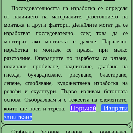
Последователността на изработка се определя
от наличието на материалите, разстоянието на
монтажа и други фактори. Детайлите могат да се
изработват последователно, след това да се
монтират, ако монтажът е далече. Паралелно
изработка и монтаж се правят при малко
разстояние. Операциите по изработка са рязане,
полиране, пробиване, надписване, дълбане на
гнезда, бучардисване, рисуване, бластиране,
лепене, сглобяване, художествена изработка на
релефи и скулптури. Първо изливам бетонната
основа. Съобразявам я с тежестта на елементите,
Поръчай
Изпрати
които ще носи и терена.
запитване
Стабилна бетонна основа за оригинален