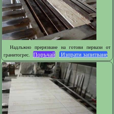
Надлъжно прерязване на готови первази от
Поръчай
Изпрати запитване
гранитогрес.