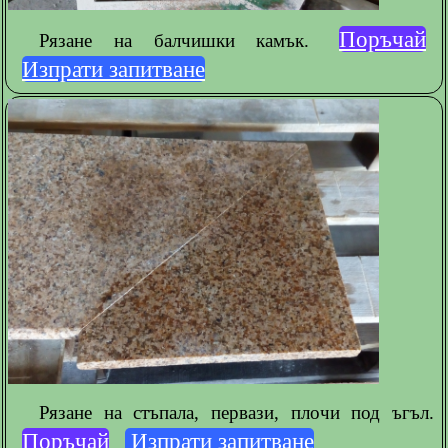
Поръчай
Рязане на балчишки камък.
Изпрати запитване
Рязане на стъпала, первази, плочи под ъгъл.
Поръчай
Изпрати запитване