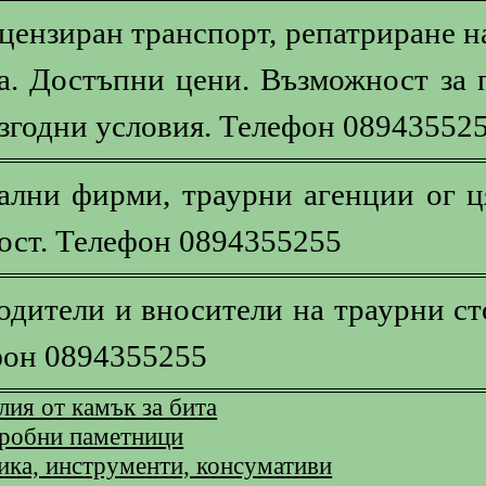
цензиран транспорт, репатриране н
а. Достъпни цени. Възможност за 
згодни условия. Телефон 08943552
ални фирми, траурни агенции ог ця
ост. Телефон 0894355255
одители и вносители на траурни ст
фон 0894355255
лия от камък за бита
гробни паметници
ика, инструменти, консумативи