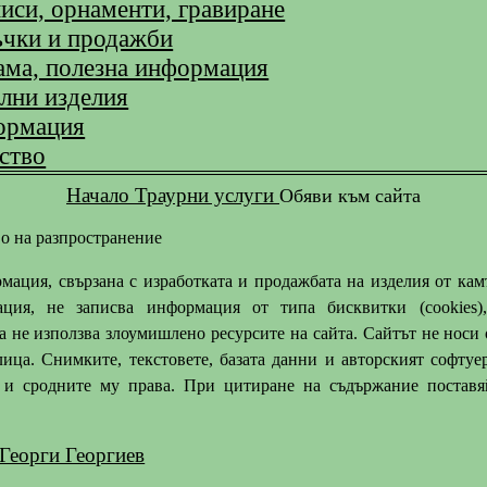
иси, орнаменти, гравиране
ъчки и продажби
ама, полезна информация
лни изделия
ормация
ство
Начало
Траурни услуги
Обяви към сайта
во на разпространение
мация, свързана с изработката и продажбата на изделия от кам
рация, не записва информация от типа бисквитки (cookies)
а не използва злоумишлено ресурсите на сайта. Сайтът не носи
ица. Снимките, текстовете, базата данни и авторският софтуе
о и сродните му права. При цитиране на съдържание постав
 Георги Георгиев