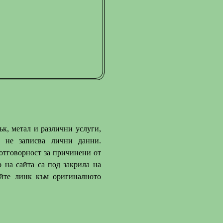
ък, метал и различни услуги,
, не записва лични данни.
 отговорност за причинени от
р на сайта са под закрила на
яйте линк към оригиналното