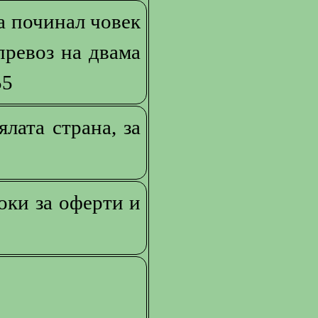
а починал човек
превоз на двама
55
лата страна, за
оки за оферти и