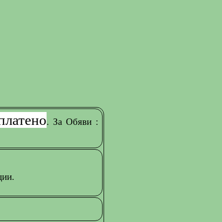
платено
. За Обяви :
ции.