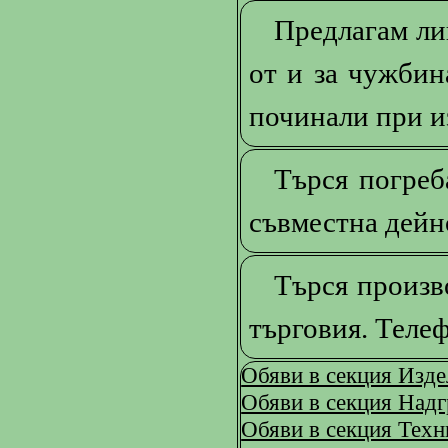
Предлагам ли
от и за чужбин
починали при и
Търся погреб
съвместна дейн
Търся произв
търговия. Теле
Обяви в секция Изде
Обяви в секция Над
Обяви в секция Техн