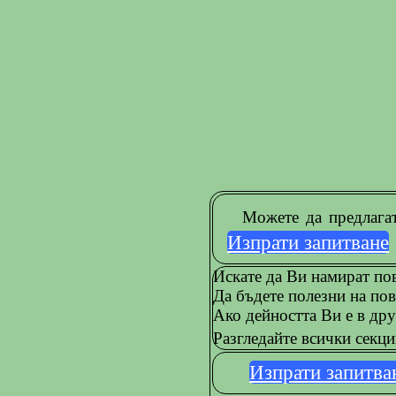
Можете да предлага
Изпрати запитване
Искате да Ви намират пов
Да бъдете полезни на пов
Ако дейността Ви е в дру
Разгледайте всички секц
Изпрати запитва