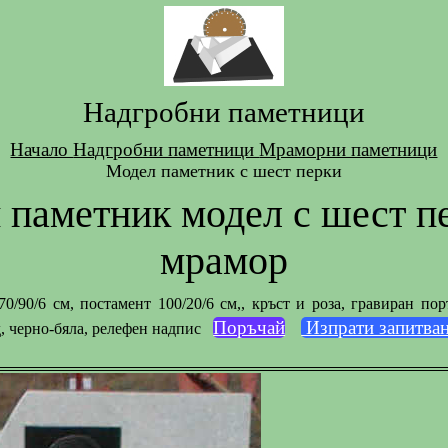
Надгробни паметници
Начало
Надгробни паметници
Мраморни паметници
Модел паметник с шест перки
 паметник модел с шест пе
мрамор
0/90/6 см, постамент 100/20/6 см,, кръст и роза, гравиран по
Поръчай
Изпрати запитва
д, черно-бяла, релефен надпис