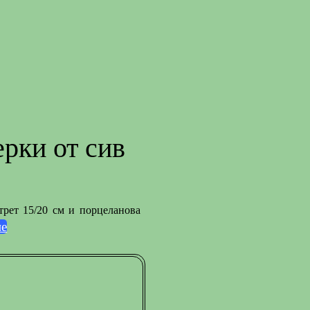
рки от сив
ртрет 15/20 см и порцеланова
не