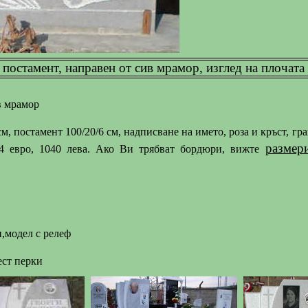
 постамент, направен от сив мрамор, изглед на плочата
в мрамор
см, постамент 100/20/6 см, надписване на името, роза и кръст, г
размер
74 евро, 1040 лева. Ако Ви трябват бордюри, вижте
и,модел с релеф
ест перки