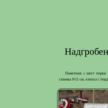
Надгробен
Паметник с шест перки 7
снимка 9/11 см, елипса с бор