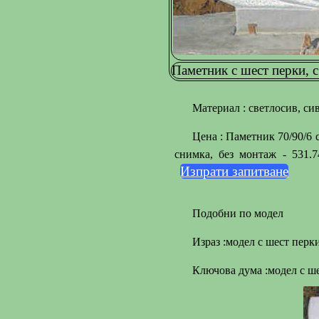
Паметник с шест перки, с
Материал : светлосив, си
Цена : Паметник 70/90/6 
снимка, без монтаж - 531.
Изпрати запитване
Подобни по модел
Израз :модел с шест перк
Ключова дума :модел с ш