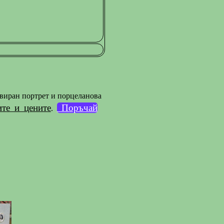
равиран портрет и порцеланова
ите и цените
Поръчай
.