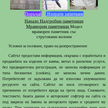
Поръчай
Изпрати запитване
Начало
Надгробни паметници
Мраморни паметници
Модел
мраморен паметник със
струговани колони
Условия за ползване, право на разпространение
Сайтът предоставя информация, свързана с изработката и
продажбата на изделия от камък, метал и различни услуги,
без предварителна регистрация, не записва информация от
типа бисквитки (cookies), не записва лични данни.
Потребителят се задължава да не използва злоумишлено
ресурсите на сайта. Сайтът не носи отговорност за
причинени от потребител вреди на трети лица. Снимките,
текстовете, базата данни и авторският софтуер на сайта са
под закрила на Закона за авторското право и сродните му
права. При цитиране на съдържание поставяйте линк към