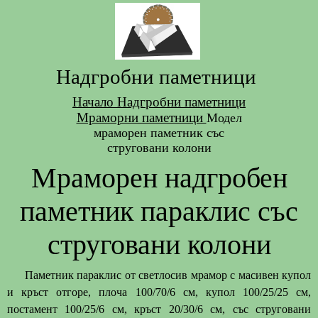
Надгробни паметници
Начало
Надгробни паметници
Мраморни паметници
Модел
мраморен паметник със
струговани колони
Мраморен надгробен
паметник параклис със
струговани колони
Паметник параклис от светлосив мрамор с масивен купол
и кръст отгоре, плоча 100/70/6 см, купол 100/25/25 см,
постамент 100/25/6 см, кръст 20/30/6 см, със струговани