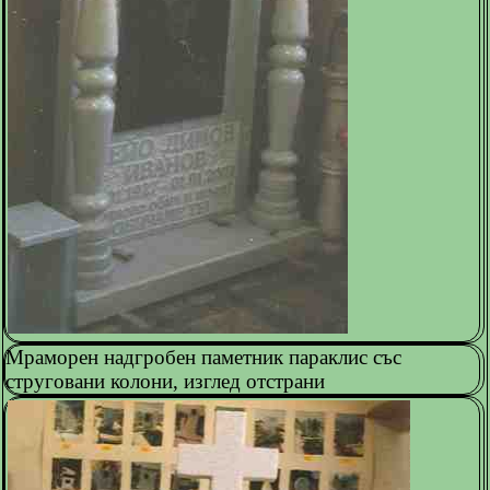
Мраморен надгробен паметник параклис със
струговани колони, изглед отстрани