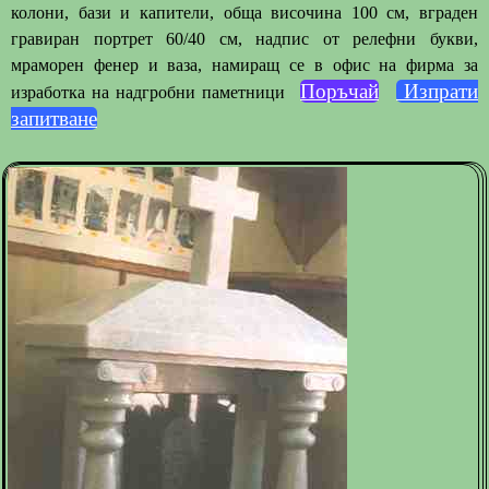
колони, бази и капители, обща височина 100 см, вграден
гравиран портрет 60/40 см, надпис от релефни букви,
мраморен фенер и ваза, намиращ се в офис на фирма за
Поръчай
Изпрати
изработка на надгробни паметници
запитване