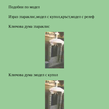
Подобни по модел
Израз :параклис,модел с купол,кръст,модел с релеф
Ключова дума :параклис
Ключова дума :модел с купол