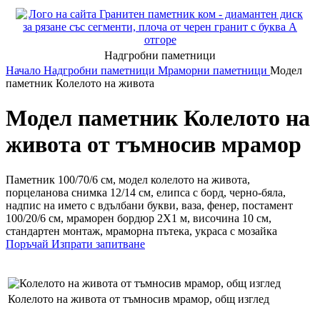
Надгробни паметници
Начало
Надгробни паметници
Мраморни паметници
Модел
паметник Колелото на живота
Модел паметник Колелото на
живота от тъмносив мрамор
Паметник 100/70/6 см, модел колелото на живота,
порцеланова снимка 12/14 см, елипса с борд, черно-бяла,
надпис на името с вдълбани букви, ваза, фенер, постамент
100/20/6 см, мраморен бордюр 2Х1 м, височина 10 см,
стандартен монтаж, мраморна пътека, украса с мозайка
Поръчай
Изпрати запитване
Колелото на живота от тъмносив мрамор, общ изглед