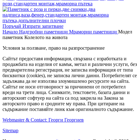
Поръчай
Изпрати запитване
Начало
Надгробни паметници
Мраморни паметници
Модел
паметник Колелото на живота
Условия за ползване, право на разпространение
Сайтът предоставя информация, свързана с изработката и
продажбата на изделия от камък, метал и различни услуги, без
предварителна регистрация, не записва информация от типа
бисквитки (cookies), не записва лични данни. Потребителят се
задължава да не използва злоумишлено ресурсите на сайта.
Сайтът не носи отговорност за причинени от потребител
вреди на трети лица. Снимките, текстовете, базата данни и
авторският софтуер на сайта са под закрила на Закона за
авторското право и сродните му права. При цитиране на
съдържание поставяйте линк към оригиналното съдържание.
Webmaster & Contact: Георги Георгиев
Sitemap