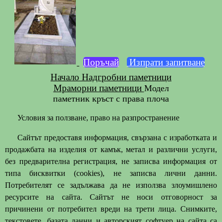
Поръчай
Изпрати запитване
Начало
Надгробни паметници
Мраморни паметници
Модел
паметник кръст с права плоча
Условия за ползване, право на разпространение
Сайтът предоставя информация, свързана с изработката и
продажбата на изделия от камък, метал и различни услуги,
без предварителна регистрация, не записва информация от
типа бисквитки (cookies), не записва лични данни.
Потребителят се задължава да не използва злоумишлено
ресурсите на сайта. Сайтът не носи отговорност за
причинени от потребител вреди на трети лица. Снимките,
текстовете, базата данни и авторският софтуер на сайта са