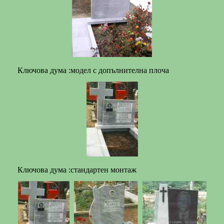
Ключова дума :модел с допълнителна плоча
Ключова дума :стандартен монтаж