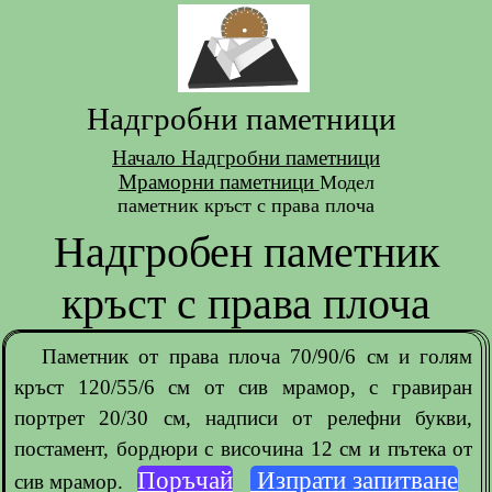
Надгробни паметници
Начало
Надгробни паметници
Мраморни паметници
Модел
паметник кръст с права плоча
Надгробен паметник
кръст с права плоча
Паметник от права плоча 70/90/6 см и голям
кръст 120/55/6 см от сив мрамор, с гравиран
портрет 20/30 см, надписи от релефни букви,
постамент, бордюри с височина 12 см и пътека от
Поръчай
Изпрати запитване
сив мрамор.