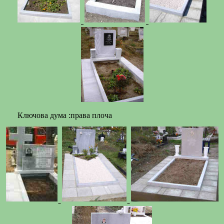
Ключова дума :права плоча